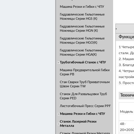
Машина Резки и Гибки с ЧПУ
Гидравлические Гильотинные
Ножницы Серии HGS (K)
Гидравлические Гильотинные
Ножницы Серии HGN (K)
Функци
Почем
Гидравлические Гильотинные
Ножницы Серии HGO(K)
1 Четыре
Гидравлические Гильотинные
стали. Д
Ножницы Серии HGA(K)
2. Машин
Трубогибочный Станок с ЧПУ
3. Благо
Машина Предварительной Гибки
4. Четры
Серии PB
настройк
Стан Сварки Труб Прихваточным
5. Прост
Швом Серии TW
Станок Для Развальцовки Труб
Технич
Серии PED
Листогибочный Пресс Серии PPF
Модель
Машина Резки и Гибки с ЧПУ
Станок Лазерной Резки
4R-
Металла
20×205
Станок Лазерной Резки Металла