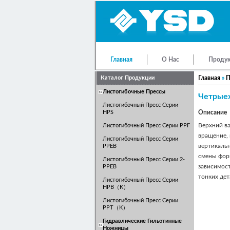
Главная
О Нас
Проду
Контакты
Каталог Продукции
Главная
»
П
Листогибочные Прессы
Четрые
Листогибочный Пресс Серии
HPS
Описание
Верхний ва
Листогибочный Пресс Серии PPF
вращение, 
Листогибочный Пресс Серии
вертикаль
PPEB
смены форм
Листогибочный Пресс Серии 2-
зависимост
PPEB
тонких дет
Листогибочный Пресс Серии
HPB（K）
Листогибочный Пресс Серии
PPT（K）
Гидравлические Гильотинные
Ножницы