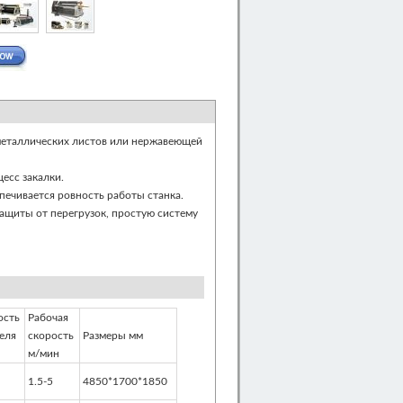
металлических листов или нержавеющей
есс закалки.
печивается ровность работы станка.
защиты от перегрузок, простую систему
сть
Рабочая
еля
скорость
Размеры мм
м/мин
1.5-5
4850*1700*1850