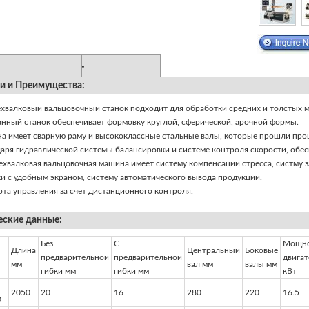
и и Преимущества:
у выбирают YSD?
Применение
хвалковый вальцовочный станок подходит для обработки средних и толстых 
анный станок обеспечивает формовку круглой, сферической, арочной формы.
а имеет сварную раму и высококлассные стальные валы, которые прошли проц
даря гидравлической системы балансировки и системе контроля скорости, обес
ехвалковая вальцовочная машина имеет систему компенсации стресса, систму 
и с удобным экраном, систему автоматического вывода продукции.
ота управления за счет дистанционного контроля.
еские данные:
Без
С
Мощно
Длина
Центральный
Боковые
предварительной
предварительной
двигат
мм
вал мм
валы мм
гибки мм
гибки мм
кВт
2050
20
16
280
220
16.5
0