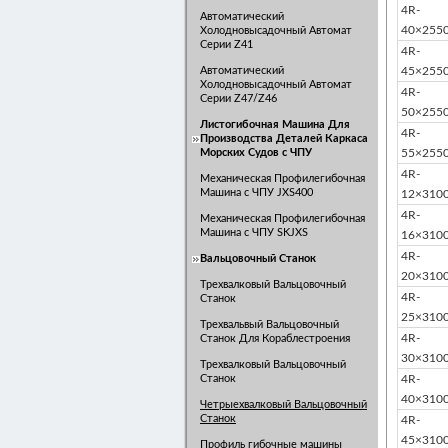
4R-
Автоматический
40×255
Холодновысадочный Автомат
Серии Z41
4R-
Автоматический
45×255
Холодновысадочный Автомат
4R-
Серии Z47/Z46
50×255
Листогибочная Машина Для
4R-
Производства Деталей Каркаса
Морских Судов с ЧПУ
55×255
4R-
Механическая Профилегибочная
Машина с ЧПУ JXS400
12×310
4R-
Механическая Профилегибочная
Машина с ЧПУ SKJXS
16×310
4R-
Вальцовочный Станок
20×310
Трехвалковый Вальцовочный
4R-
Станок
25×310
Трехвальвый Вальцовочный
4R-
Станок Для Кораблестроения
30×310
Трехвалковый Вальцовочный
Станок
4R-
40×310
Четрыехвалковый Вальцовочный
Станок
4R-
45×310
Профиль гибочные машины