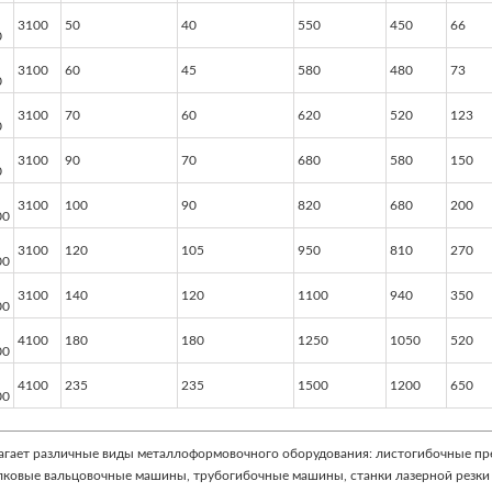
3100
50
40
550
450
66
0
3100
60
45
580
480
73
0
3100
70
60
620
520
123
0
3100
90
70
680
580
150
0
3100
100
90
820
680
200
00
3100
120
105
950
810
270
00
3100
140
120
1100
940
350
00
4100
180
180
1250
1050
520
00
4100
235
235
1500
1200
650
00
агает различные виды металлоформовочного оборудования: листогибочные пр
лковые вальцовочные машины, трубогибочные машины, станки лазерной резки 