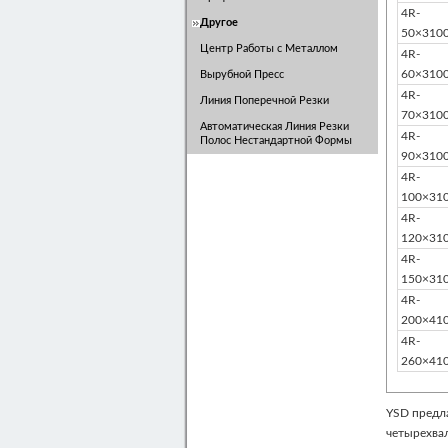
4R-
Другое
50×310
Центр Работы с Металлом
4R-
60×310
Вырубной Пресс
4R-
Линия Поперечной Резки
70×310
Автоматическая Линия Резки
4R-
Полос Нестандартной Формы
90×310
4R-
100×31
4R-
120×31
4R-
150×31
4R-
200×41
4R-
260×41
YSD предл
четырехва