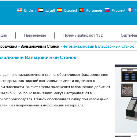
English
العربية
Español
Português
Русский
F
кция
Применение
Почему выбирают YSD
Сертифи
родукция
»
Вальцовочный Станок
» Четрыехвалковый Вальцовочный Станок
хвалковый Вальцовочный Станок
л данного вальцовочного станка обеспечивает фиксированное
в то время как нижний вал зажимает лист и подвижен в
ной плоскости. За счет смены положения валов можно добиться
ы гибки. Боковые валы также могут настраиваться в
и от производства. Станок обеспечивает гибку под углом даже
алей, без повреждения и деформации материала.