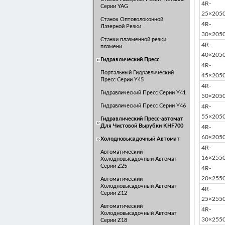
4R-
Серии YAG
25×205
Станок Оптоволоконной
4R-
Лазерной Резки
30×205
Станки плазменной резки
4R-
пламени
40×205
Гидравлический Пресс
4R-
Портальный Гидравлический
45×205
Пресс Серии Y45
4R-
Гидравлический Пресс Серии Y41
50×205
Гидравлический Пресс Серии Y46
4R-
55×205
Гидравлический Пресс-автомат
Для Чистовой Вырубки KHF700
4R-
60×205
Холодновысадочный Автомат
4R-
Автоматический
16×255
Холодновысадочный Автомат
Серии Z25
4R-
20×255
Автоматический
Холодновысадочный Автомат
4R-
Серии Z12
25×255
Автоматический
4R-
Холодновысадочный Автомат
30×255
Серии Z18