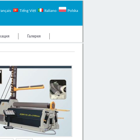
rançais
Tiếng Việt
Italiano
Polska
кация
Галерея