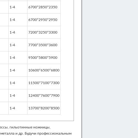
1-4
6700*2850*2350
1-4
6700*2950*2950
1-4
7200*3250*3300
1-4
7700*3500*3600
1-4
9500*5800*5900
1-4
10600*6500*6800
1-4
11500*7100*7300
1-4
12400*7600*7900
1-4
13700*8200*8500
ессы, гильотинные ножницы,
металла и др. Будучи профессиональным