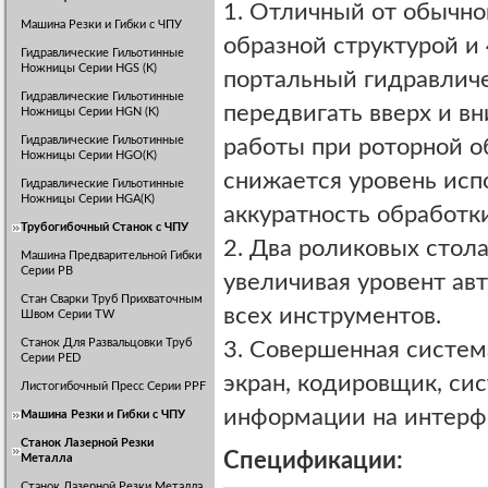
1. Отличный от обычног
Машина Резки и Гибки с ЧПУ
образной структурой и
Гидравлические Гильотинные
Ножницы Серии HGS (K)
портальный гидравлич
Гидравлические Гильотинные
передвигать вверх и вн
Ножницы Серии HGN (K)
Гидравлические Гильотинные
работы при роторной о
Ножницы Серии HGO(K)
снижается уровень исп
Гидравлические Гильотинные
Ножницы Серии HGA(K)
аккуратность обработки
Трубогибочный Станок с ЧПУ
2. Два роликовых стол
Машина Предварительной Гибки
Серии PB
увеличивая уровент ав
Стан Сварки Труб Прихваточным
всех инструментов.
Швом Серии TW
Станок Для Развальцовки Труб
3. Совершенная систем
Серии PED
экран, кодировщик, сис
Листогибочный Пресс Серии PPF
информации на интерфе
Машина Резки и Гибки с ЧПУ
Станок Лазерной Резки
Спецификации:
Металла
Станок Лазерной Резки Металла