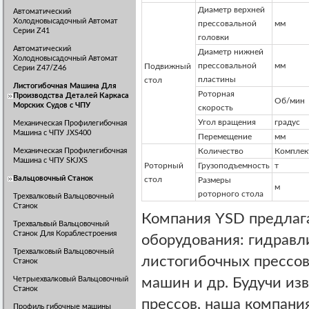
Диаметр верхней
Автоматический
Холодновысадочный Автомат
прессовальной
мм
Серии Z41
головки
Автоматический
Диаметр нижней
Холодновысадочный Автомат
прессовальной
мм
Подвижный
Серии Z47/Z46
пластины
стол
Листогибочная Машина Для
Роторная
Производства Деталей Каркаса
Об/мин
Морских Судов с ЧПУ
скорость
Угол вращения
градус
Механическая Профилегибочная
Машина с ЧПУ JXS400
Перемещение
мм
Механическая Профилегибочная
Количество
Комплек
Машина с ЧПУ SKJXS
Роторный
Грузоподъемность
т
Вальцовочный Станок
стол
Размеры
м
роторного стола
Трехвалковый Вальцовочный
Станок
Компания YSD предлаг
Трехвальвый Вальцовочный
Станок Для Кораблестроения
оборудования: гидравл
Трехвалковый Вальцовочный
листогибочных прессов
Станок
Четрыехвалковый Вальцовочный
машин и др. Будучи из
Станок
прессов, наша компани
Профиль гибочные машины