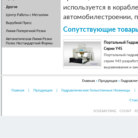
используется в корабл
Другое
Центр Работы с Металлом
автомобилестроении, п
Вырубной Пресс
Сопутствующие товар
Линия Поперечной Резки
Автоматическая Линия Резки
Портальный Гидра
Полос Нестандартной Формы
Серии Y45
Портальный гидрав
серии Y45 разработ
выравнивания и заме
Главная
»
Продукция
»
Гидравли
Главная
|
Продукция
|
Гидравлические Гильотинные Ножницы
|
Стан
SOSEARCHING
COUNT
R