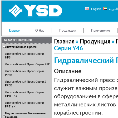
English
العربية
Главная
О Нас
Продукция
Применение
Контакты
Каталог Продукции
Главная
»
Продукция
»
Листогибочные Прессы
Серии Y46
Листогибочный Пресс Серии
HPS
Гидравлический 
Листогибочный Пресс Серии PPF
Описание
Листогибочный Пресс Серии
PPEB
Гидравлический пресс 
Листогибочный Пресс Серии 2-
PPEB
служит важным произ
Листогибочный Пресс Серии
оборудованием в сфер
HPB（K）
Листогибочный Пресс Серии
металлических листов
PPT（K）
кораблестроении.
Гидравлические Гильотинные
Ножницы