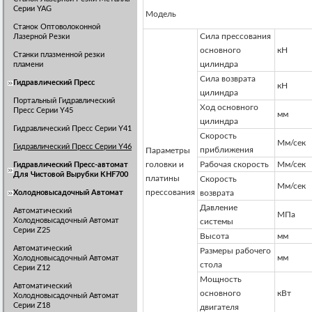
Серии YAG
Модель
Станок Оптоволоконной
Сила прессования
Лазерной Резки
основного
кН
Станки плазменной резки
цилиндра
пламени
Сила возврата
Гидравлический Пресс
кН
цилиндра
Портальный Гидравлический
Ход основного
Пресс Серии Y45
мм
цилиндра
Гидравлический Пресс Серии Y41
Скорость
Мм/сек
Гидравлический Пресс Серии Y46
приближения
Параметры
головки и
Рабочая скорость
Мм/сек
Гидравлический Пресс-автомат
Для Чистовой Вырубки KHF700
платины
Скорость
Мм/сек
прессования
Холодновысадочный Автомат
возврата
Давление
Автоматический
МПа
Холодновысадочный Автомат
системы
Серии Z25
Высота
мм
Автоматический
Размеры рабочего
мм
Холодновысадочный Автомат
стола
Серии Z12
Мощность
Автоматический
основного
кВт
Холодновысадочный Автомат
Серии Z18
двигателя